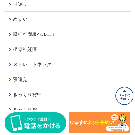
耳鳴り
めまい
腰椎椎間板ヘルニア
坐骨神経痛
ストレートネック
寝違え
ぎっくり背中
ページの
先頭へ
ぎっくり腰
頭痛