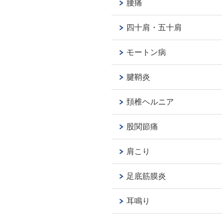
腰痛
四十肩・五十肩
モートン病
腱鞘炎
頚椎ヘルニア
股関節痛
肩こり
足底筋膜炎
耳鳴り