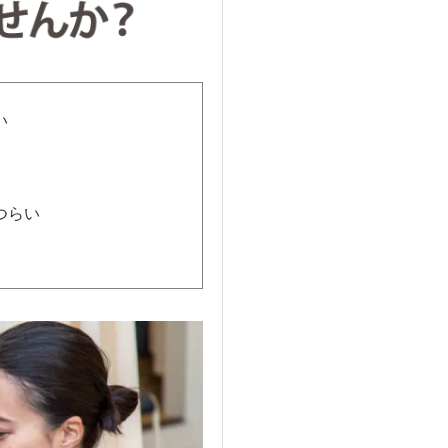
い
つらい