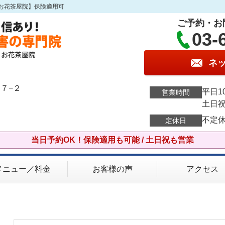
お花茶屋院】保険適用可
ご予約・お
03-
ネ
７−２
平日10
営業時間
土日祝 
不定
定休日
当日予約OK！保険適用も可能 / 土日祝も営業
メニュー／料金
お客様の声
アクセス