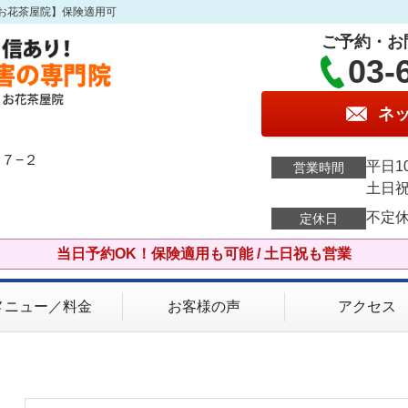
お花茶屋院】保険適用可
ご予約・お
03-
ネ
７−２
平日10
営業時間
土日祝 
不定
定休日
当日予約OK！保険適用も可能 / 土日祝も営業
メニュー／料金
お客様の声
アクセス