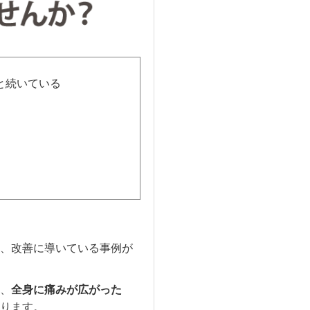
と続いている
、改善に導いている事例が
、
全身に痛みが広がった
ります。