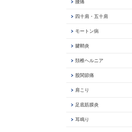
腰痛
四十肩・五十肩
モートン病
腱鞘炎
頚椎ヘルニア
股関節痛
肩こり
足底筋膜炎
耳鳴り