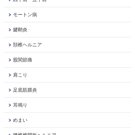
モートン病
腱鞘炎
頚椎ヘルニア
股関節痛
肩こり
足底筋膜炎
耳鳴り
めまい