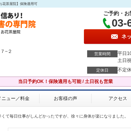
お花茶屋院】保険適用可
ご予約・お
03-
ネ
７−２
平日10
営業時間
土日祝 
不定
定休日
当日予約OK！保険適用も可能 / 土日祝も営業
メニュー／料金
お客様の声
アクセス
が辛くて毎日仕事がしんどかったですが、徐々に身体が楽になりました。