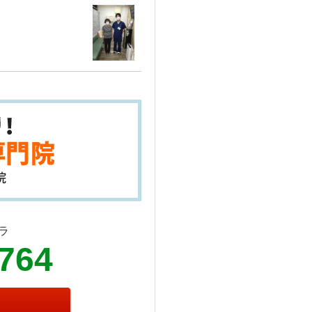
ラ
7764