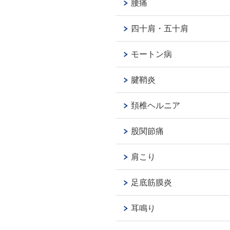
腰痛
四十肩・五十肩
モートン病
腱鞘炎
頚椎ヘルニア
股関節痛
肩こり
足底筋膜炎
耳鳴り